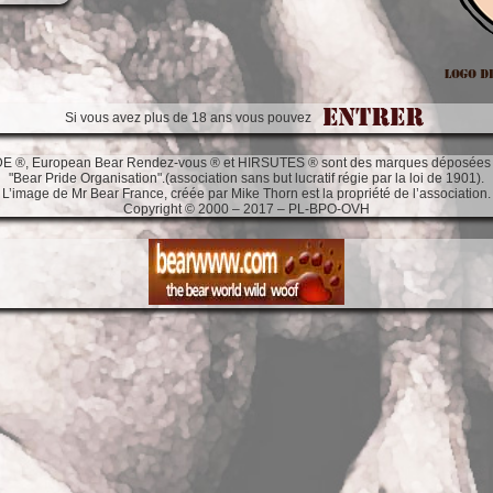
Si vous avez plus de 18 ans vous pouvez
, European Bear Rendez-vous ® et HIRSUTES ® sont des marques déposées de /
"Bear Pride Organisation".(association sans but lucratif régie par la loi de 1901).
L’image de Mr Bear France, créée par Mike Thorn est la propriété de l’association.
Copyright © 2000 – 2017 – PL-BPO-OVH